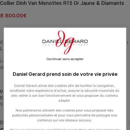
Collier Dinh Van Menottes R15 Or Jaune & Diamants
8 800.00
€
Collier Menottes dinh van R15 en or jaune sur chaîne dinh van
L.
Continuer sans accepter
Le motif phare se déploie en solo, accueillant en son centre un
diamant sublimé comme suspendu.
Daniel Gerard prend soin de votre vie privée
Daniel Gerard utilise des cookies afin de faciliter la navigation,
améliorer votre expérience d'achat, assurer la sécurité maximale du
UGS :
667211
site, veiller à son bon fonctionnement et vous proposer du contenu
Catégories :
24H-DINHVAN
,
Bijoux Noël
,
Colliers
,
Colliers
,
DINH
adapté.
VAN
,
Menottes
,
Noël
,
Typologies
Nos partenaires utilisent des cookies pour vous proposer des
publicités personnalisées et pour vous permettre de partager nos
contenus sur vos réseaux sociaux.
Description