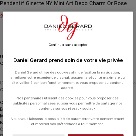
Pendentif Ginette NY Mini Art Deco Charm Or Rose
290.00
€
Continuer sans accepter
UGS :
CAD
Daniel Gerard prend soin de votre vie privée
Catégories :
Charm
,
GINETTE NY
,
Pendentifs
,
Pendentifs
Daniel Gerard utilise des cookies afin de faciliter la navigation,
améliorer votre expérience d'achat, assurer la sécurité maximale du
Description
site, veiller à son bon fonctionnement et vous proposer du contenu
adapté.
Choisissez le bijou à associer à votre charm :
Nos partenaires utilisent des cookies pour vous proposer des
Colliers
publicités personnalisées et pour vous permettre de partager nos
contenus sur vos réseaux sociaux.
Boucles d’Oreilles
Mono Boucles d’Oreilles
Nous vous laissons la possibilité de paramétrer votre consentement
Bracelets
et modifier vos préférences à tout moment.
CHARMS, une collection de pendentifs grigris, emblématiques de
l’histoire de GINETTE NY, en or, diamant ou pierres. Portez-les en