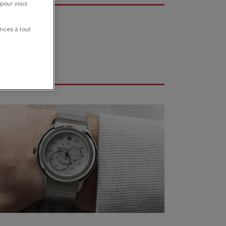
 pour vous
nces à tout
RACELETS