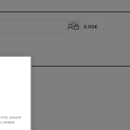
0.00
€
achat, assurer
nu adapté.