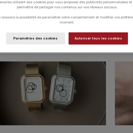
CATÉGORIES
enaires utilisent des cookies pour vous proposer des publicités personnalisées et
permettre de partager nos contenus sur vos réseaux sociaux.
laissons la possibilité de paramétrer votre consentement et modifier vos préfére
B
moment.
Paramètres des cookies
Autoriser tous les cookies
COLLECTIONS