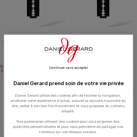
Pendentif Dinh Van Lame de
Pendentif Dinh Van Lame de
Rasoir sur Chaîne Moyen Modèle
Rasoir sur Chaîne Moyen Modèle
60cm Titane Noir
45cm Titane Noir
590.00
€
550.00
€
Expédié
Expédié
Continuer sans accepter
24H
24H
Daniel Gerard prend soin de votre vie privée
Daniel Gerard utilise des cookies afin de faciliter la navigation,
améliorer votre expérience d'achat, assurer la sécurité maximale du
site, veiller à son bon fonctionnement et vous proposer du contenu
adapté.
Nos partenaires utilisent des cookies pour vous proposer des
publicités personnalisées et pour vous permettre de partager nos
contenus sur vos réseaux sociaux.
Bracelet Dinh Van Lame de Rasoir
Bracelet Dinh Van Menottes sur