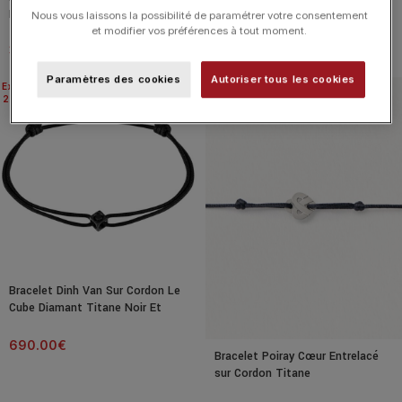
Moyen Modèle Titane Noir
Cordon Moyen Modèle Titane
Nous vous laissons la possibilité de paramétrer votre consentement
Noir
et modifier vos préférences à tout moment.
350.00
€
380.00
€
Paramètres des cookies
Autoriser tous les cookies
Expédié
24H
Bracelet Dinh Van Sur Cordon Le
Cube Diamant Titane Noir Et
Diamant Noir
690.00
€
Bracelet Poiray Cœur Entrelacé
sur Cordon Titane