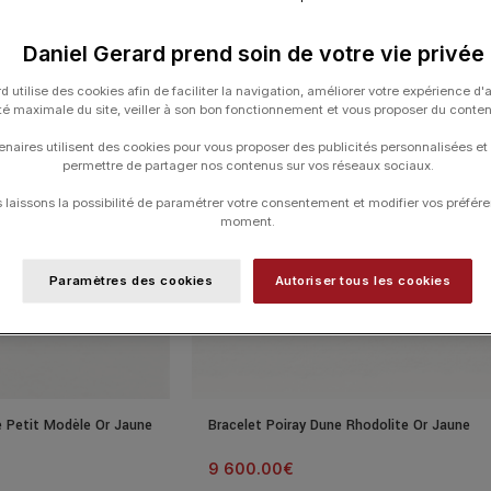
Daniel Gerard prend soin de votre vie privée
d utilise des cookies afin de faciliter la navigation, améliorer votre expérience d'
ité maximale du site, veiller à son bon fonctionnement et vous proposer du conte
enaires utilisent des cookies pour vous proposer des publicités personnalisées et
permettre de partager nos contenus sur vos réseaux sociaux.
laissons la possibilité de paramétrer votre consentement et modifier vos préfére
moment.
Paramètres des cookies
Autoriser tous les cookies
e Petit Modèle Or Jaune
Bracelet Poiray Dune Rhodolite Or Jaune
9 600.00
€