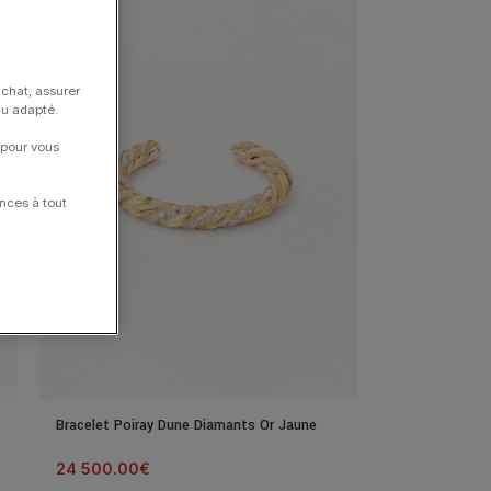
achat, assurer
nu adapté.
 pour vous
nces à tout
Bracelet Poiray Dune Diamants Or Jaune
24 500.00
€