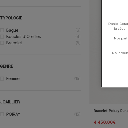
TYPOLOGIE
Daniel Gerar
la sécur
Bague
(6)
Boucles d'Oreilles
(4)
Nos part
Bracelet
(5)
Nous vous 
GENRE
Femme
(15)
JOAILLIER
Bracelet Poiray Dun
POIRAY
(15)
4 450.00
€