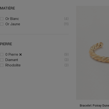
MATIÈRE
Or Blanc
(4)
Or Jaune
(11)
PIERRE
0 Pierre ❌
(9)
Diamant
(3)
Rhodolite
(3)
Bracelet Poiray Dun