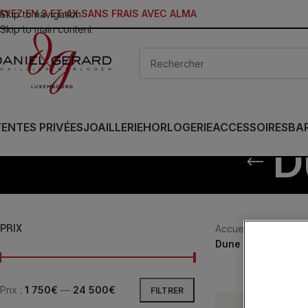
AYEZ EN 3 ET 4X SANS FRAIS AVEC ALMA
Skip to navigation
Skip to main content
ENTES PRIVÉES
JOAILLERIE
HORLOGERIE
ACCESSOIRES
BA
D
PRIX
Accueil
/
JOAILLERIE
Dune de Poiray
Prix :
1 750€
—
24 500€
FILTRER