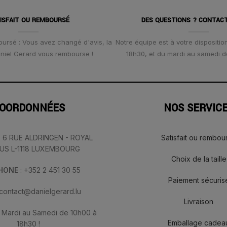
ISFAIT OU REMBOURSÉ
DES QUESTIONS ? CONTAC
oursé : Vous avez changé d'avis, la
Notre équipe est à votre disposition
Daniel Gerard vous rembourse !
18h30, et du mardi au samedi d
OORDONNÉES
NOS SERVIC
: 6 RUE ALDRINGEN - ROYAL
Satisfait ou rembou
IUS L-1118 LUXEMBOURG
Choix de la taille
PHONE
: +352 2 451 30 55
Paiement sécuris
 contact@danielgerard.lu
Livraison
: Mardi au Samedi de 10h00 à
Emballage cadea
18h30 !