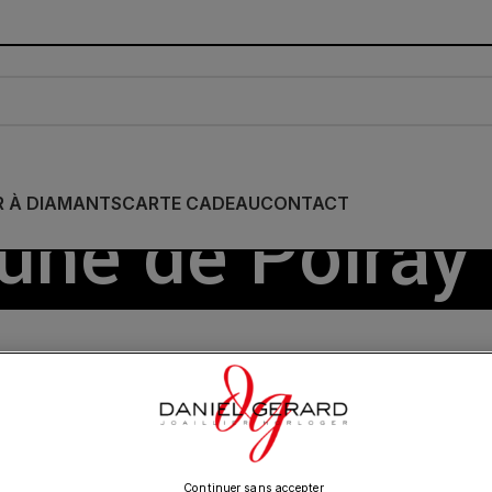
R À DIAMANTS
CARTE CADEAU
CONTACT
une de Poiray
/
POIRAY
/
Show
9
12
18
24
Continuer sans accepter