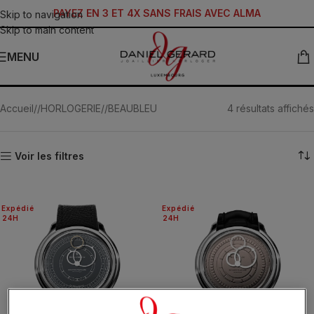
PAYEZ EN 3 ET 4X SANS FRAIS AVEC ALMA
Skip to navigation
Skip to main content
MENU
24H-BEAUBLEU
Accueil
/
HORLOGERIE
/
BEAUBLEU
4 résultats affichés
Voir les filtres
Expédié
Expédié
24H
24H