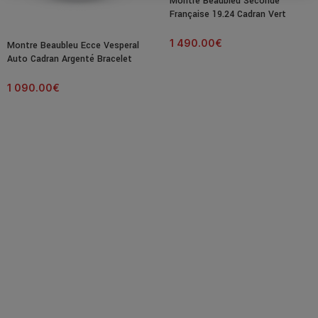
Montre Beaubleu Seconde
Française 19.24 Cadran Vert
Impérial Bracelet Cuir Noir 39MM
1 490.00
€
Montre Beaubleu Ecce Vesperal
Auto Cadran Argenté Bracelet
Acier 39MM
1 090.00
€