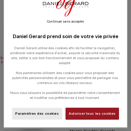
Continuer sans accepter
Montre Beaubleu Seconde
Montre Beaubleu Seconde
Française 19.24 Cadran Gris
Française 20.24 Cadran Saumon
Daniel Gerard prend soin de votre vie privée
Bracelet Cuir Noir 39MM
Bracelet Cuir Noir 39MM
1 490.00
€
1 490.00
€
Daniel Gerard utilise des cookies afin de faciliter la navigation,
améliorer votre expérience d'achat, assurer la sécurité maximale du
site, veiller à son bon fonctionnement et vous proposer du contenu
Expédié
24H
adapté.
Nos partenaires utilisent des cookies pour vous proposer des
publicités personnalisées et pour vous permettre de partager nos
contenus sur vos réseaux sociaux.
Nous vous laissons la possibilité de paramétrer votre consentement
et modifier vos préférences à tout moment.
Paramètres des cookies
Autoriser tous les cookies