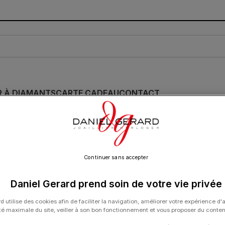
R À DIAMANTS
CARTE CADEAU
CONTACT
Venu X1
Continuer sans accepter
IE
/
GARMIN
/
Venu X1
Show
9
12
18
24
Daniel Gerard prend soin de votre vie privée
d utilise des cookies afin de faciliter la navigation, améliorer votre expérience d'
ité maximale du site, veiller à son bon fonctionnement et vous proposer du conte