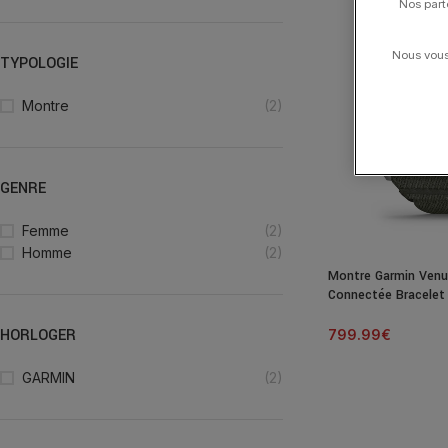
Nos part
Nous vous 
TYPOLOGIE
Montre
(2)
GENRE
Femme
(2)
Homme
(2)
Montre Garmin Venu
Connectée Bracelet 
HORLOGER
799.99
€
GARMIN
(2)