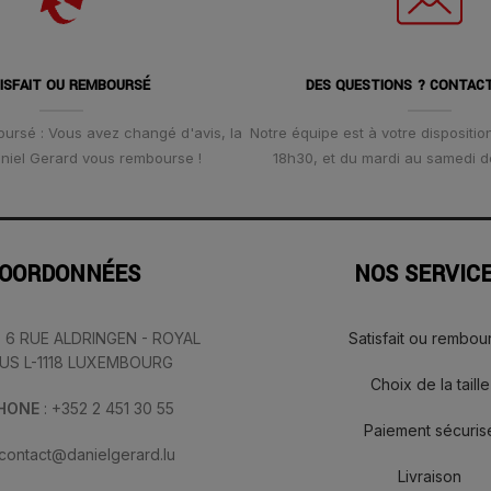
ISFAIT OU REMBOURSÉ
DES QUESTIONS ? CONTAC
oursé : Vous avez changé d'avis, la
Notre équipe est à votre disposition
Daniel Gerard vous rembourse !
18h30, et du mardi au samedi d
OORDONNÉES
NOS SERVIC
: 6 RUE ALDRINGEN - ROYAL
Satisfait ou rembou
IUS L-1118 LUXEMBOURG
Choix de la taille
PHONE
: +352 2 451 30 55
Paiement sécuris
 contact@danielgerard.lu
Livraison