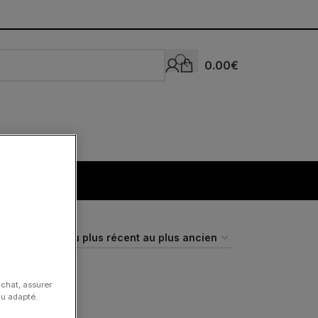
0.00
€
achat, assurer
nu adapté.