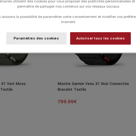
enaires utilisent des cookies pour vous proposer des publicités personnalisées et
permettre de partager nos contenus sur vos réseaux sociaux.
laissons la possibilité de paramétrer votre consentement et modifier vos préfére
moment.
Paramètres des cookies
Autoriser tous les cookies
 X1 Vert Moss
Montre Garmin Venu X1 Noir Connectée
Textile
Bracelet Textile
799.99
€