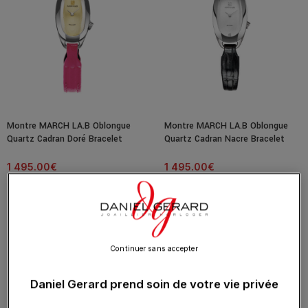
Montre MARCH LA.B Oblongue
Montre MARCH LA.B Oblongue
Quartz Cadran Doré Bracelet
Quartz Cadran Nacre Bracelet
Acier et Cuir
Cuir
1 495.00
€
1 495.00
€
Continuer sans accepter
Daniel Gerard prend soin de votre vie privée