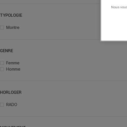
Nous vous 
TYPOLOGIE
Montre
GENRE
Femme
Homme
HORLOGER
RADO