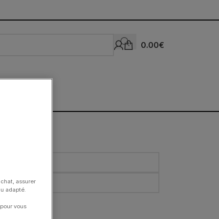
0.00
€
achat, assurer
nu adapté.
 pour vous