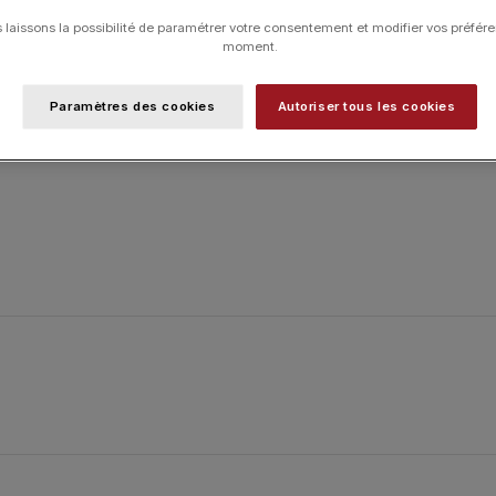
laissons la possibilité de paramétrer votre consentement et modifier vos préfére
moment.
Paramètres des cookies
Autoriser tous les cookies