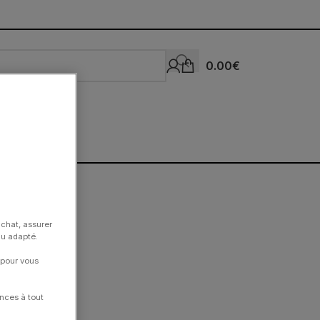
0.00
€
achat, assurer
nu adapté.
 pour vous
nces à tout