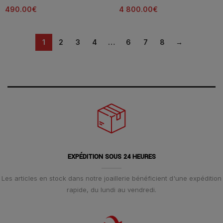
490.00
€
4 800.00
€
1
2
3
4
…
6
7
8
→
EXPÉDITION SOUS 24 HEURES
Les articles en stock dans notre joaillerie bénéficient d'une expédition
rapide, du lundi au vendredi.