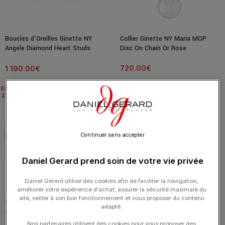
Boucles d’Oreilles Ginette NY
Collier Ginette NY Maria MOP
Angele Diamond Heart Studs
Disc On Chain Or Rose
Diamants Or Rose
720.00
€
1 190.00
€
Expédié
Expédié
24H
24H
Continuer sans accepter
Daniel Gerard prend soin de votre vie privée
Daniel Gerard utilise des cookies afin de faciliter la navigation,
améliorer votre expérience d'achat, assurer la sécurité maximale du
site, veiller à son bon fonctionnement et vous proposer du contenu
Bracelet Ginette NY Bead Chain
Bague Ginette NY Jala
adapté.
Pearl Or Rose
Chrysocolle Disc Ring Or Rose
Nos partenaires utilisent des cookies pour vous proposer des