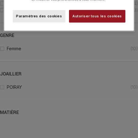
Boucles d'Oreilles
(4)
Collier
(3)
Paramètres des cookies
Autoriser tous les cookies
GENRE
Femme
(10)
JOAILLIER
POIRAY
(10)
MATIÈRE