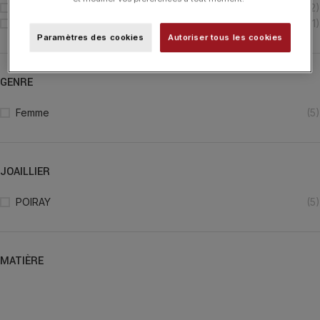
Bracelet
(2)
Collier
(1)
Paramètres des cookies
Autoriser tous les cookies
GENRE
Femme
(5)
JOAILLIER
POIRAY
(5)
MATIÈRE