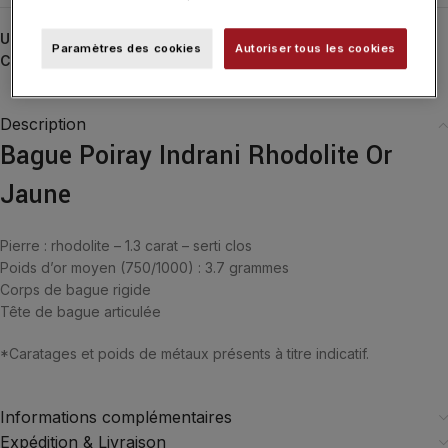
UGS :
440152
Paramètres des cookies
Autoriser tous les cookies
Catégories :
Bagues
,
Bagues
,
POIRAY
,
Typologies
Description
Bague Poiray Indrani Rhodolite Or
Jaune
Pierre : rhodolite – 1.3 carat – serti clos
Poids d’or moyen (750/1000) : 3.7 grammes
Corps de bague rigide
Tête de bague articulée
*Caratages et poids de métaux présents à titre indicatif.
Informations complémentaires
Expédition & Livraison