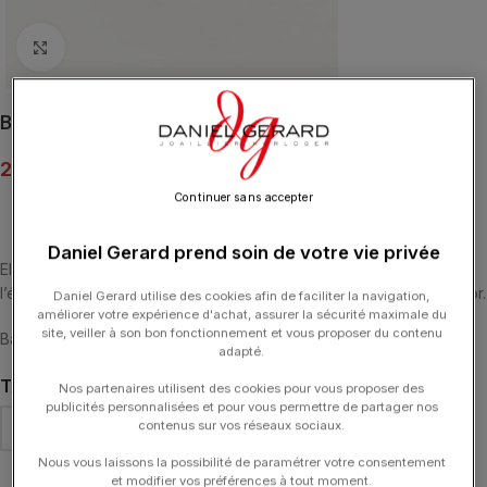
Click to enlarge
Bague Poiray Indrani Rhodolite Or Jaune
2 400.00
€
Continuer sans accepter
Daniel Gerard prend soin de votre vie privée
Eloge de la douceur et de la féminité, la collection Indrani, allie
l’élégance d’une pierre de couleur au raffinement de maillons en or.
Daniel Gerard utilise des cookies afin de faciliter la navigation,
améliorer votre expérience d'achat, assurer la sécurité maximale du
site, veiller à son bon fonctionnement et vous proposer du contenu
Bague Indrani petit modèle en or jaune sertie d’une rhodolite.
adapté.
TAILLE DE DOIGT
Nos partenaires utilisent des cookies pour vous proposer des
publicités personnalisées et pour vous permettre de partager nos
contenus sur vos réseaux sociaux.
Nous vous laissons la possibilité de paramétrer votre consentement
et modifier vos préférences à tout moment.