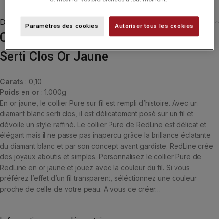
Description
Paramètres des cookies
Autoriser tous les cookies
Collier Redline Fil & Diamant 0.10 ct
Serti Clos Or Jaune
Carats
: 0,10
Poids en or
: 1.000g
En or jaune, le collier Pure sur fil est rempli d’histoire. Avec un
diamant blanc serti clos, il est délicatement posé sur un fil et
dévoile un style raffiné. Le collier Pure de RedLine est délicat et
élégant mais il ne passe pas inapercu grâce la brillance éclatante
du diamant blanc et par son concept avant gardiste. RedLine crée
des joyaux aboutis et simples. Personnalisez le collier Pure de
RedLine en or jaune et jouez avec la couleur du fil. Si vous
préférez l’effet d’un fil transparent, séléctionnez une couleur
proche de celle de votre peau. A vous de créer…