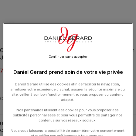
Click to enlarge
Collier Redline Pure Fil & Diamant 0.10 ct Serti Clos Or
Jaune
Continuer sans accepter
795.00
€
Daniel Gerard prend soin de votre vie privée
Daniel Gerard utilise des cookies afin de faciliter la navigation,
améliorer votre expérience d'achat, assurer la sécurité maximale du
site, veiller à son bon fonctionnement et vous proposer du contenu
Collier fil avec diamant 0.10 carat en serti clos or jaune
adapté.
Nos partenaires utilisent des cookies pour vous proposer des
publicités personnalisées et pour vous permettre de partager nos
contenus sur vos réseaux sociaux.
UGS :
8 J
Catégories :
Colliers
,
Colliers
,
Pure
,
REDLINE
Nous vous laissons la possibilité de paramétrer votre consentement
et modifier vos préférences à tout moment.