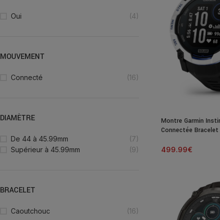
Oui
(4)
MOUVEMENT
Connecté
(16)
DIAMÈTRE
Montre Garmin Insti
Connectée Bracele
De 44 à 45.99mm
(7)
499.99
€
Supérieur à 45.99mm
(9)
BRACELET
Caoutchouc
(16)