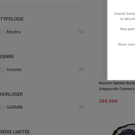
Daniel Gerar
TYPOLOGIE
la sécur
Nos part
Montre
(16)
Nous vous 
GENRE
Homme
(16)
Montre Garmin Insti
Crépuscule Connect
HORLOGER
Caoutchouc 45MM
399.99
€
GARMIN
(16)
SÉRIE LIMITÉE