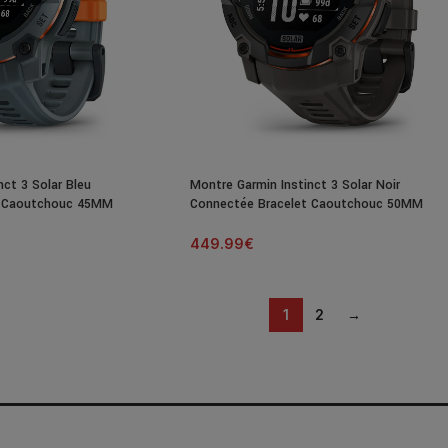
nct 3 Solar Bleu
Montre Garmin Instinct 3 Solar Noir
t Caoutchouc 45MM
Connectée Bracelet Caoutchouc 50MM
449.99
€
1
2
→