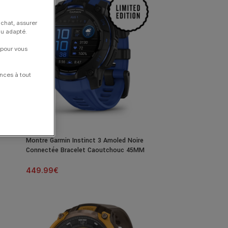
achat, assurer
nu adapté.
 pour vous
nces à tout
Montre Garmin Instinct 3 Amoled Noire
Connectée Bracelet Caoutchouc 45MM
449.99
€