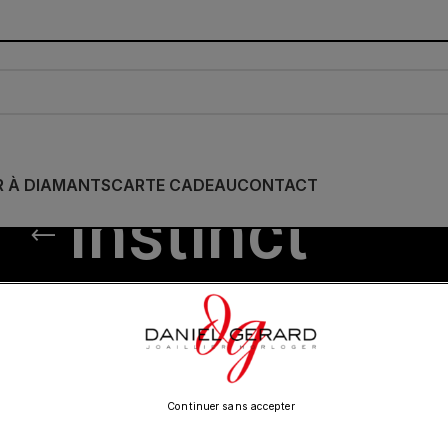
R À DIAMANTS
CARTE CADEAU
CONTACT
Instinct
IE
/
GARMIN
/
Instinct
Show
9
12
18
24
Continuer sans accepter