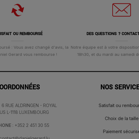
ISFAIT OU REMBOURSÉ
DES QUESTIONS ? CONTAC
oursé : Vous avez changé d'avis, la
Notre équipe est à votre disposition
Daniel Gerard vous rembourse !
18h30, et du mardi au samedi d
OORDONNÉES
NOS SERVIC
: 6 RUE ALDRINGEN - ROYAL
Satisfait ou rembou
IUS L-1118 LUXEMBOURG
Choix de la taille
PHONE
: +352 2 451 30 55
Paiement sécuris
 contact@danielgerard.lu