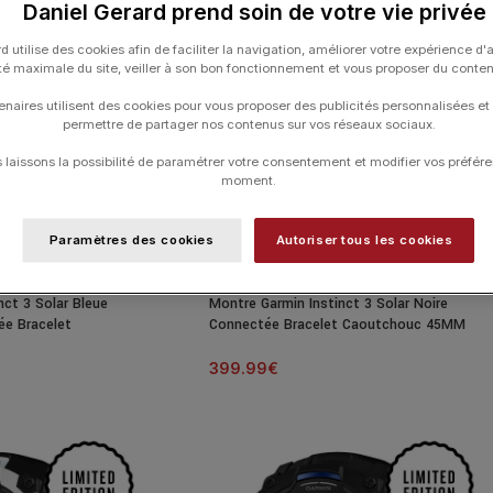
Daniel Gerard prend soin de votre vie privée
d utilise des cookies afin de faciliter la navigation, améliorer votre expérience d'
ité maximale du site, veiller à son bon fonctionnement et vous proposer du conte
enaires utilisent des cookies pour vous proposer des publicités personnalisées et
permettre de partager nos contenus sur vos réseaux sociaux.
laissons la possibilité de paramétrer votre consentement et modifier vos préfére
moment.
Paramètres des cookies
Autoriser tous les cookies
nct 3 Solar Bleue
Montre Garmin Instinct 3 Solar Noire
ée Bracelet
Connectée Bracelet Caoutchouc 45MM
399.99
€