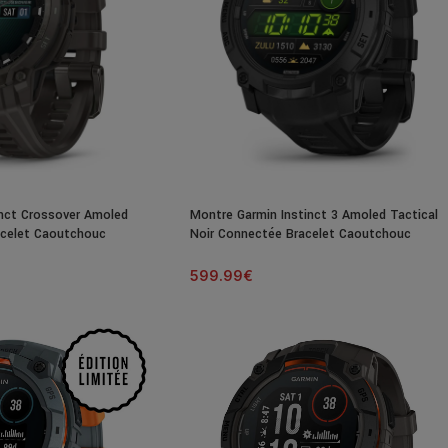
inct Crossover Amoled
Montre Garmin Instinct 3 Amoled Tactical
acelet Caoutchouc
Noir Connectée Bracelet Caoutchouc
50MM
599.99
€