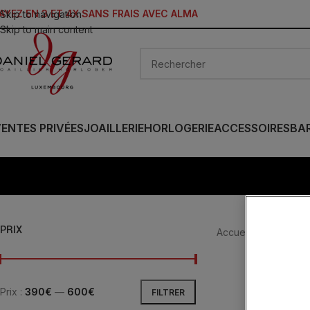
AYEZ EN 3 ET 4X SANS FRAIS AVEC ALMA
Skip to navigation
Skip to main content
ENTES PRIVÉES
JOAILLERIE
HORLOGERIE
ACCESSOIRES
BA
PRIX
Accueil
/
HORLOGER
Prix :
390€
—
600€
FILTRER