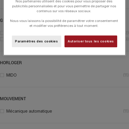
Nos partenaires utilisent des cookies pour vous proposer des
publicités personnalisées et pour vous permettre de partager nos
contenus sur vos réseaux sociaux.
GENRE
Nous vous laissons la possibilité de paramétrer votre consentement
et modifier vos préférences à tout moment.
Femme
(2)
Homme
(9)
Paramètres des cookies
Autoriser tous les cookies
HORLOGER
MIDO
(11)
MOUVEMENT
Mécanique automatique
(11)