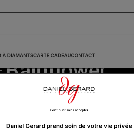
R À DIAMANTS
CARTE CADEAU
CONTACT
Rainflower
IE
/
MIDO
/
Rainflower
Show
9
12
18
24
Continuer sans accepter
Daniel Gerard prend soin de votre vie privée