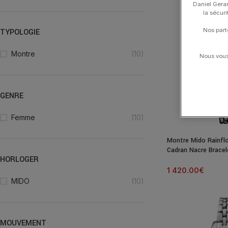
Daniel Gerar
la sécur
Nos part
TYPOLOGIE
Montre
(10)
Nous vous 
GENRE
Femme
(10)
Montre Mido Rainfl
Cadran Nacre Brace
HORLOGER
1 420.00
€
MIDO
(10)
MOUVEMENT