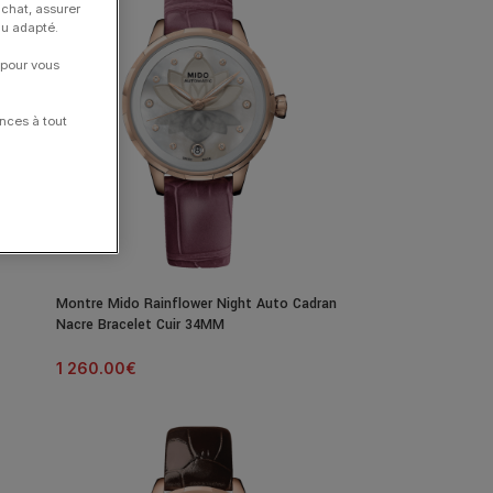
achat, assurer
nu adapté.
 pour vous
nces à tout
Montre Mido Rainflower Night Auto Cadran
Nacre Bracelet Cuir 34MM
1 260.00
€