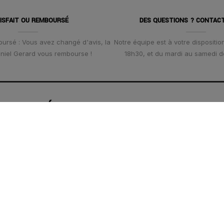
ISFAIT OU REMBOURSÉ
DES QUESTIONS ? CONTAC
oursé : Vous avez changé d'avis, la
Notre équipe est à votre disposition
Daniel Gerard vous rembourse !
18h30, et du mardi au samedi d
OORDONNÉES
NOS SERVIC
: 6 RUE ALDRINGEN - ROYAL
Satisfait ou rembou
IUS L-1118 LUXEMBOURG
Choix de la taille
PHONE
: +352 2 451 30 55
Paiement sécuris
 contact@danielgerard.lu
Livraison
: Mardi au Samedi de 10h00 à
Emballage cadea
18h30 !