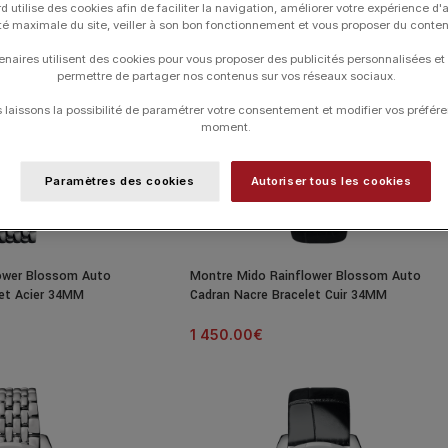
d utilise des cookies afin de faciliter la navigation, améliorer votre expérience d'
ité maximale du site, veiller à son bon fonctionnement et vous proposer du conte
enaires utilisent des cookies pour vous proposer des publicités personnalisées et
permettre de partager nos contenus sur vos réseaux sociaux.
laissons la possibilité de paramétrer votre consentement et modifier vos préfére
moment.
Paramètres des cookies
Autoriser tous les cookies
ower Blossom Auto
Montre Mido Rainflower Blossom Auto
let Acier 34MM
Cadran Nacre Bracelet Cuir 34MM
1 450.00
€