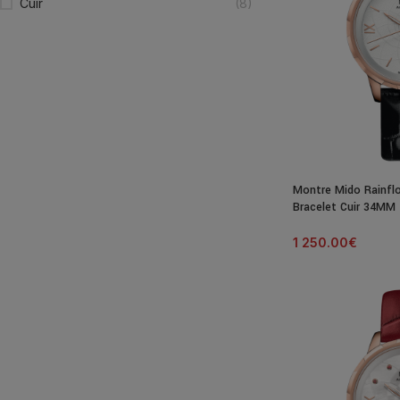
Cuir
(8)
Montre Mido Rainfl
Bracelet Cuir 34MM
1 250.00
€