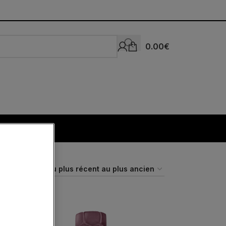
0.00
€