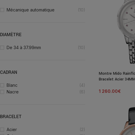
Mécanique automatique
(10)
DIAMÈTRE
De 34 à 37.99mm
(10)
CADRAN
Montre Mido Rainfl
Bracelet Acier 34M
Blanc
(4)
1 260.00
€
Nacre
(6)
BRACELET
Acier
(2)