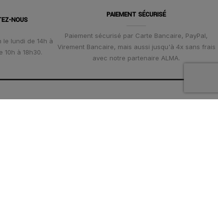
PAIEMENT SÉCURISÉ
TEZ-NOUS
Paiement sécurisé par Carte Bancaire, PayPal,
 le lundi de 14h à
Virement Bancaire, mais aussi jusqu'à 4x sans frais
e 10h à 18h30.
avec notre partenaire ALMA.
ES
AVIS CLIENT
rsé
é
u