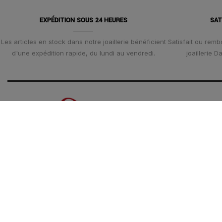
EXPÉDITION SOUS 24 HEURES
SAT
Les articles en stock dans notre joaillerie bénéficient
Satisfait ou remb
d'une expédition rapide, du lundi au vendredi.
joaillerie 
C
ADRESSE
HAMIL
TÉLÉ
MAIL
:
Mentions légales
HORAIRES
CGV - CGU