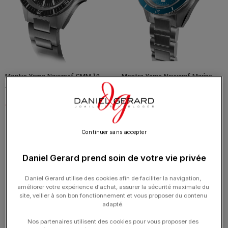
Montre Yema Navygraf CMM.10
Montre Yema Navygraf Marine
Auto Cadran Noir Bracelet Acier
Nationale CMM.10 Auto Cadran
39MM
Bleu Bracelet Acier 39MM
1 690.00
€
1 690.00
€
Continuer sans accepter
Daniel Gerard prend soin de votre vie privée
Daniel Gerard utilise des cookies afin de faciliter la navigation,
améliorer votre expérience d'achat, assurer la sécurité maximale du
site, veiller à son bon fonctionnement et vous proposer du contenu
adapté.
Nos partenaires utilisent des cookies pour vous proposer des