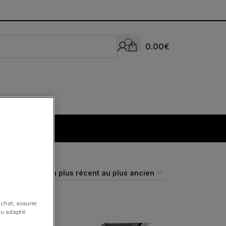
0.00
€
achat, assurer
nu adapté.