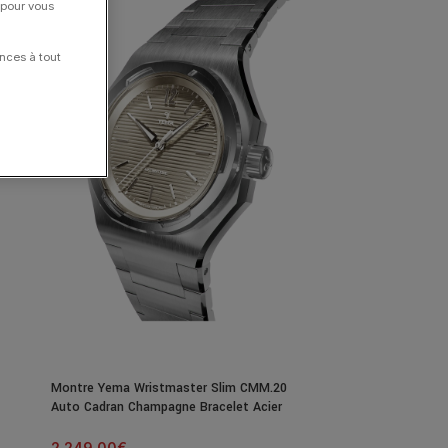
 pour vous
nces à tout
Montre Yema Wristmaster Slim CMM.20
Auto Cadran Champagne Bracelet Acier
39MM
2 249.00
€