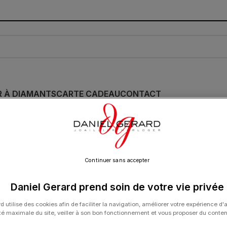
R À DIAMANTS
CARTE CADEAU
CONTACT
Wristmaster
Continuer sans accepter
IE
/
YEMA
/
Show
9
12
18
24
Daniel Gerard prend soin de votre vie privée
d utilise des cookies afin de faciliter la navigation, améliorer votre expérience d'
ité maximale du site, veiller à son bon fonctionnement et vous proposer du conte