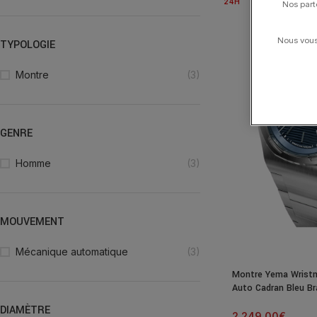
24H
Nos part
Nous vous 
TYPOLOGIE
Montre
(3)
GENRE
Homme
(3)
MOUVEMENT
Mécanique automatique
(3)
Montre Yema Wrist
Auto Cadran Bleu B
DIAMÈTRE
2 249.00
€