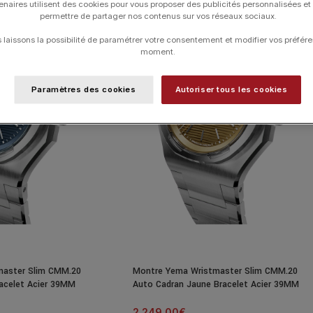
enaires utilisent des cookies pour vous proposer des publicités personnalisées et
permettre de partager nos contenus sur vos réseaux sociaux.
laissons la possibilité de paramétrer votre consentement et modifier vos préfére
moment.
Paramètres des cookies
Autoriser tous les cookies
master Slim CMM.20
Montre Yema Wristmaster Slim CMM.20
racelet Acier 39MM
Auto Cadran Jaune Bracelet Acier 39MM
2 249.00
€