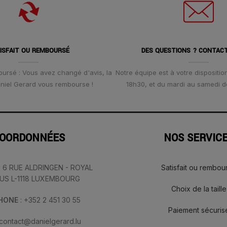
ISFAIT OU REMBOURSÉ
DES QUESTIONS ? CONTAC
oursé : Vous avez changé d'avis, la
Notre équipe est à votre disposition
Daniel Gerard vous rembourse !
18h30, et du mardi au samedi d
OORDONNÉES
NOS SERVIC
: 6 RUE ALDRINGEN - ROYAL
Satisfait ou rembou
IUS L-1118 LUXEMBOURG
Choix de la taille
PHONE
: +352 2 451 30 55
Paiement sécuris
 contact@danielgerard.lu