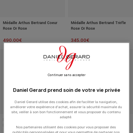
Médaille Arthus Bertrand Coeur
Médaille Arthus Bertrand Trèfle
Rose Or Rose
Rose Or Rose
490.00
€
345.00
€
Continuer sans accepter
Daniel Gerard prend soin de votre vie privée
Daniel Gerard utilise des cookies afin de faciliter la navigation,
améliorer votre expérience d'achat, assurer la sécurité maximale du
site, veiller à son bon fonctionnement et vous proposer du contenu
adapté.
Médaille Arthus Bertrand Ours
Médaille Arthus Bertrand Etoile
Ivoire Or Jaune
Noire Diamant Or Jaune
Nos partenaires utilisent des cookies pour vous proposer des
publicités personnalisées et pour vous permettre de partager nos