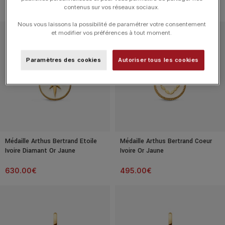
495.00
€
630.00
€
contenus sur vos réseaux sociaux.
Nous vous laissons la possibilité de paramétrer votre consentement
et modifier vos préférences à tout moment.
Paramètres des cookies
Autoriser tous les cookies
Médaille Arthus Bertrand Etoile
Médaille Arthus Bertrand Coeur
Ivoire Diamant Or Jaune
Ivoire Or Jaune
630.00
€
495.00
€